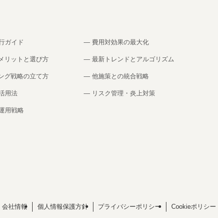
代行ガイド
— 費用対効果の最大化
のメリットと選び方
— 最新トレンドとアルゴリズム
ィング戦略の立て方
— 他施策との統合戦略
の活用法
— リスク管理・炎上対策
の運用戦略
会社情報
個人情報保護方針
プライバシーポリシー
Cookieポリシー