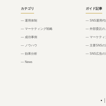
カテゴリ
ガイド記事
— 運用体制
— SNS運用
— マーケティング戦略
— 外部委託
— 成功事例
— マーケテ
— ノウハウ
— 主要SNS
— 効果分析
— SNS広告
— News