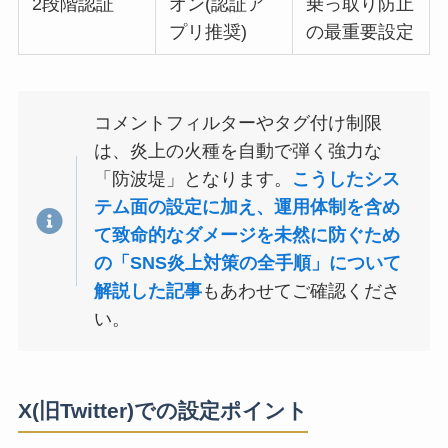
2段階認証
オン(認証ア
乗っ取り防止
プリ推奨)
の最重要設定
コメントフィルターやタグ付け制限
は、炎上の火種を自動で弾く強力な
「防波堤」となります。
こうしたシス
テム面の設定に加え、運用体制を含め
て致命的なダメージを未然に防ぐため
の「SNS炎上対策の全手順」について
解説した記事
もあわせてご確認くださ
い。
X(旧Twitter)での設定ポイント