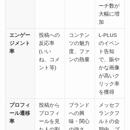
ーチ数が
大幅に増
加
エンゲー
投稿への
コンテン
L-PLUS
ジメント
反応率
ツの魅力
のイベン
率
(いい
度、ファ
ト告知
ね、コメ
ンの熱量
で、賑や
ント等)
かな画像
が高いク
リック率
を獲得
プロフィ
投稿から
ブランド
メッセフ
ール遷移
プロフィ
への興
ランクフ
率
ールを見
味・関心
ルトの会
た人の割
の強さ
期中、プ