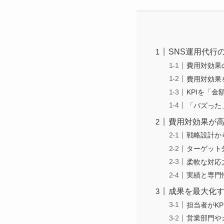
SNS運用代行
費用対効果
費用対効果
KPIを「
「バズった
費用対効果が高
戦略設計か
ターゲット
柔軟な対応
実績と専門
成果を最大化
担当者がK
営業部門や