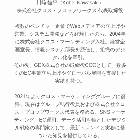
川﨑 恒平（Kohei Kawasaki）
株式会社クロス・プロップワークス 代表取締役
複数のベンチャー企業でWebメディアの立上げや
営業、システム開発などを経験したのち、2004年
に株式会社クロス・マーケティング入社。経営企
画室長、情報システム部長を歴任し、組織のデジ
タル化を牽引。
その後、GDX株式会社の取締役COOとして、数多
くのEC事業立ち上げやグローバル展開を支援した
実績を持つ。
2021年よりクロス・マーケティンググループに復
帰。現在はグループ執行役員および株式会社クロ
ス・プロップワークス代表を務める。SNSマーケ
ティング、EC運用、データ活用を軸としたデジタ
ル戦略の専門家として、最新トレンドと実務に基
づいた知見を提供している。